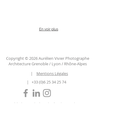
En voir plus
Copyright © 2026 Aurélien Vivier Photographe
Architecture Grenoble / Lyon / Rhône-Alpes
|
Mentions Légales
|
+33 (0)6 25 34 25 74
Grenoble | Lyon | Alpes | Isère | Huez | Les
Deux Alpes | Annecy | Courchevel | Chamonix
| Megève | Auvergne-Rhône-Alpes | Savoie |
Haute Savoie | Chambéry