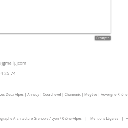
° Siret : 794 920 884 000 28
urel.vivier[@]gmail[.]com
Envoyer
[@]gmail[.]com
34 25 74
| Les Deux Alpes | Annecy | Courchevel | Chamonix | Megève | Auvergne-Rhône-
ographe Architecture Grenoble / Lyon / Rhône-Alpes
|
Mentions Légales
|
+