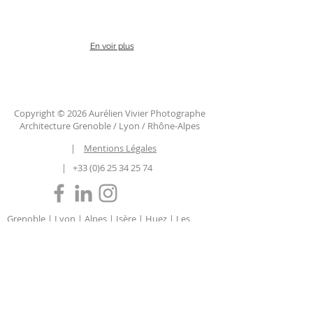
En voir plus
Copyright © 2026 Aurélien Vivier Photographe
Architecture Grenoble / Lyon / Rhône-Alpes
|
Mentions Légales
|
+33 (0)6 25 34 25 74
Grenoble | Lyon | Alpes | Isère | Huez | Les
Deux Alpes | Annecy | Courchevel | Chamonix
| Megève | Auvergne-Rhône-Alpes | Savoie |
Haute Savoie | Chambéry