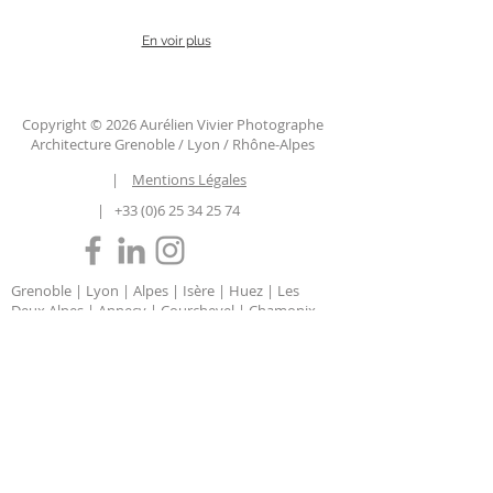
En voir plus
Copyright © 2026 Aurélien Vivier Photographe
Architecture Grenoble / Lyon / Rhône-Alpes
|
Mentions Légales
|
+33 (0)6 25 34 25 74
Grenoble | Lyon | Alpes | Isère | Huez | Les
Deux Alpes | Annecy | Courchevel | Chamonix
| Megève | Auvergne-Rhône-Alpes | Savoie |
Haute Savoie | Chambéry