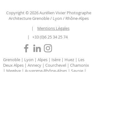
Copyright © 2026 Aurélien Vivier Photographe
Architecture Grenoble / Lyon / Rhône-Alpes
|
Mentions Légales
|
+33 (0)6 25 34 25 74
Grenoble | Lyon | Alpes | Isère | Huez | Les
Deux Alpes | Annecy | Courchevel | Chamonix
| Megève | Auvergne-Rhône-Alpes | Savoie |
Haute Savoie | Chambéry