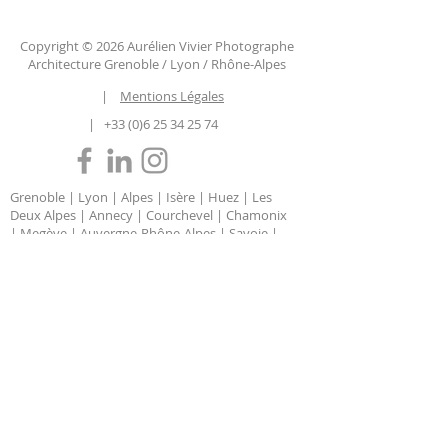
Copyright © 2026 Aurélien Vivier Photographe
Architecture Grenoble / Lyon / Rhône-Alpes
|
Mentions Légales
|
+33 (0)6 25 34 25 74
Grenoble | Lyon | Alpes | Isère | Huez | Les
Deux Alpes | Annecy | Courchevel | Chamonix
| Megève | Auvergne-Rhône-Alpes | Savoie |
Haute Savoie | Chambéry