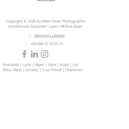
Copyright © 2026 Aurélien Vivier Photographe
Architecture Grenoble / Lyon / Rhône-Alpes
|
Mentions Légales
|
+33 (0)6 25 34 25 74
Grenoble | Lyon | Alpes | Isère | Huez | Les
Deux Alpes | Annecy | Courchevel | Chamonix
| Megève | Auvergne-Rhône-Alpes | Savoie |
Haute Savoie | Chambéry