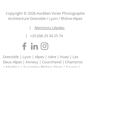
Copyright © 2026 Aurélien Vivier Photographe
Architecture Grenoble / Lyon / Rhône-Alpes
|
Mentions Légales
|
+33 (0)6 25 34 25 74
Grenoble | Lyon | Alpes | Isère | Huez | Les
Deux Alpes | Annecy | Courchevel | Chamonix
| Megève | Auvergne-Rhône-Alpes | Savoie |
Haute Savoie | Chambéry