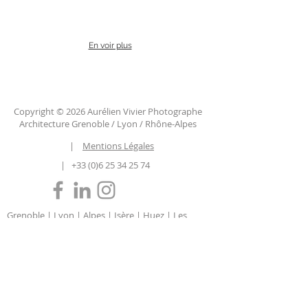
En voir plus
Copyright © 2026 Aurélien Vivier Photographe
Architecture Grenoble / Lyon / Rhône-Alpes
|
Mentions Légales
|
+33 (0)6 25 34 25 74
Grenoble | Lyon | Alpes | Isère | Huez | Les
Deux Alpes | Annecy | Courchevel | Chamonix
| Megève | Auvergne-Rhône-Alpes | Savoie |
Haute Savoie | Chambéry