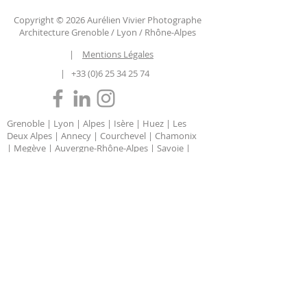
Copyright © 2026 Aurélien Vivier Photographe
Architecture Grenoble / Lyon / Rhône-Alpes
|
Mentions Légales
|
+33 (0)6 25 34 25 74
Grenoble | Lyon | Alpes | Isère | Huez | Les
Deux Alpes | Annecy | Courchevel | Chamonix
| Megève | Auvergne-Rhône-Alpes | Savoie |
Haute Savoie | Chambéry