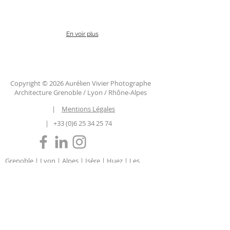
En voir plus
Copyright © 2026 Aurélien Vivier Photographe
Architecture Grenoble / Lyon / Rhône-Alpes
|
Mentions Légales
|
+33 (0)6 25 34 25 74
Grenoble | Lyon | Alpes | Isère | Huez | Les
Deux Alpes | Annecy | Courchevel | Chamonix
| Megève | Auvergne-Rhône-Alpes | Savoie |
Haute Savoie | Chambéry