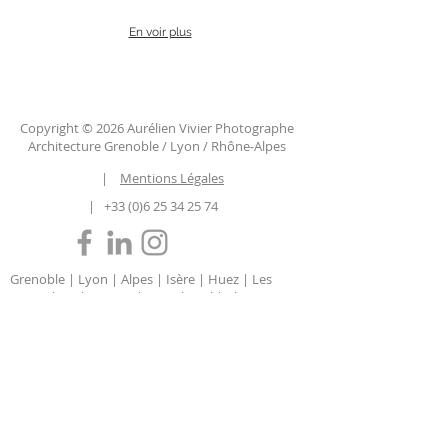
En voir plus
Copyright © 2026 Aurélien Vivier Photographe
Architecture Grenoble / Lyon / Rhône-Alpes
|
Mentions Légales
|
+33 (0)6 25 34 25 74
Grenoble | Lyon | Alpes | Isère | Huez | Les
Deux Alpes | Annecy | Courchevel | Chamonix
| Megève | Auvergne-Rhône-Alpes | Savoie |
Haute Savoie | Chambéry